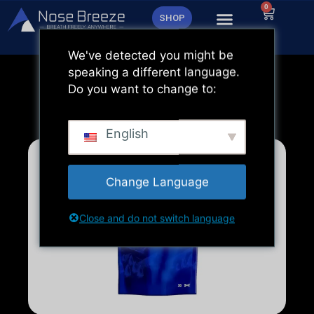
Zum
0
Warenk
SHOP
Inhalt
springen
We've detected you might be
speaking a different language.
Do you want to change to:
English
Change Language
Close and do not switch language