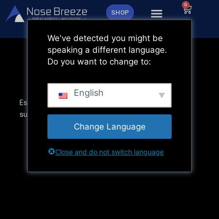
Zum
0
Warenk
SHOP
Inhalt
springen
We've detected you might be
speaking a different language.
Do you want to change to:
English
Es scheint, dass wir nicht finden können, wonach Sie
suchen.
Change Language
Close and do not switch language