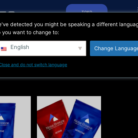
TOKO
've detected you might be speaking a different langua
 you want to change to:
English
Change Languag
Close and do not switch language