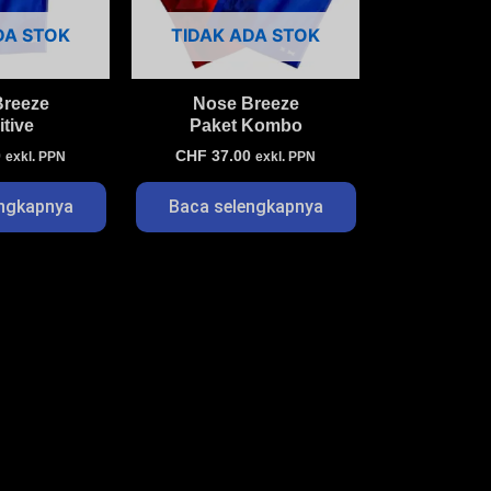
DA STOK
TIDAK ADA STOK
Breeze
Nose Breeze
tive
Paket Kombo
0
CHF
37.00
exkl. PPN
exkl. PPN
engkapnya
Baca selengkapnya