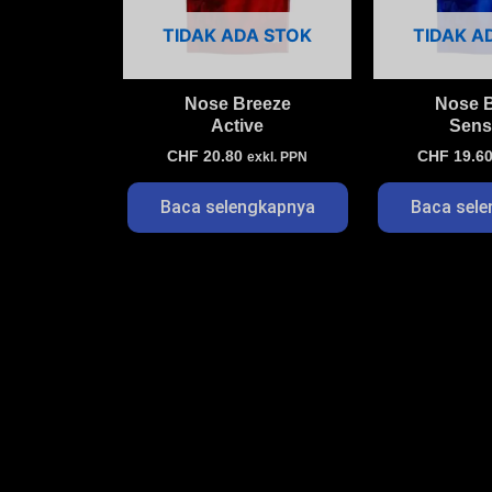
TIDAK ADA STOK
TIDAK A
Nose Breeze
Nose 
Active
Sensi
CHF
20.80
CHF
19.6
exkl. PPN
Baca selengkapnya
Baca sel