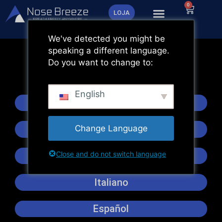
Saltar
0
Carrinh
LOJA
para
o
We've detected you might be
conteúdo
speaking a different language.
Do you want to change to:
Instruções em vídeo
English
English
Change Language
Deutsch
Close and do not switch language
Francês
Italiano
Español