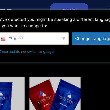
NEGOZIO
've detected you might be speaking a different langua
 you want to change to:
English
Change Languag
Close and do not switch language