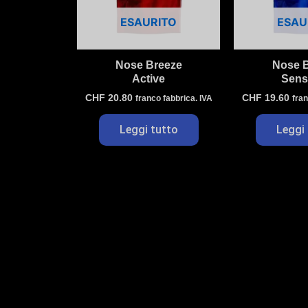
ESAURITO
ESAU
Nose Breeze
Nose 
Active
Sensi
CHF
20.80
CHF
19.60
franco fabbrica. IVA
fran
Leggi tutto
Leggi 