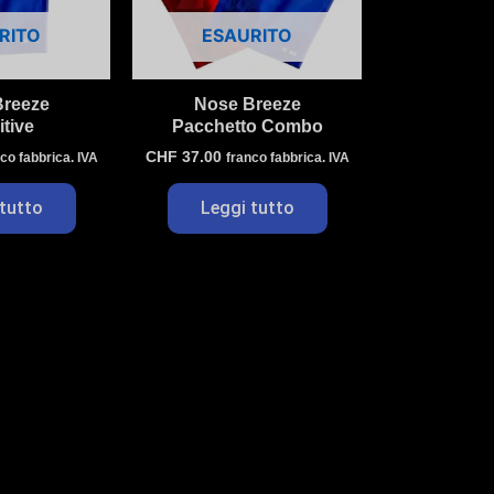
RITO
ESAURITO
Breeze
Nose Breeze
tive
Pacchetto Combo
CHF
37.00
co fabbrica. IVA
franco fabbrica. IVA
tutto
Leggi tutto