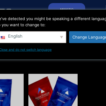
NEGOZIO
've detected you might be speaking a different langua
 you want to change to:
English
Change Languag
Close and do not switch language