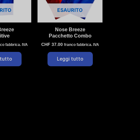
RITO
ESAURITO
Breeze
Nose Breeze
tive
Pacchetto Combo
CHF
37.00
co fabbrica. IVA
franco fabbrica. IVA
tutto
Leggi tutto