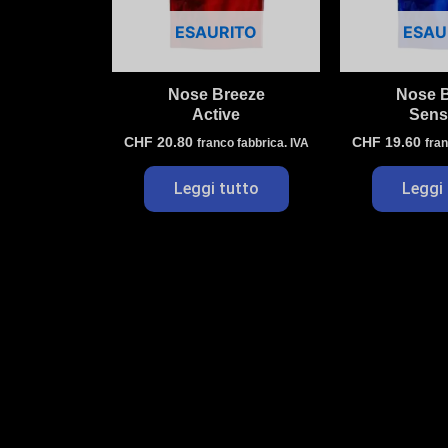
ESAURITO
ESAU
Nose Breeze
Nose 
Active
Sensi
CHF
20.80
CHF
19.60
franco fabbrica. IVA
fran
Leggi tutto
Leggi 