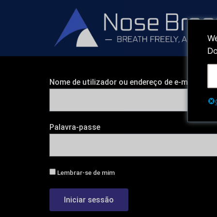
Saltar
para
o
We
conteúdo
Do
Nome de utilizador ou endereço de e-mail
Palavra-passe
Lembrar-se de mim
Iniciar sessão