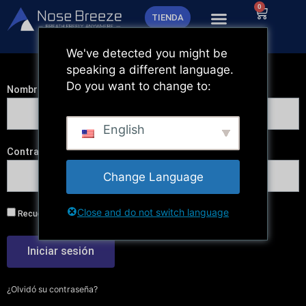
Ir
0
Carrito
TIENDA
al
contenido
We've detected you might be
speaking a different language.
Do you want to change to:
Nombre de usuario o dirección de correo electrónico
English
Contraseña
Change Language
Close and do not switch language
Recuérdame
Iniciar sesión
¿Olvidó su contraseña?