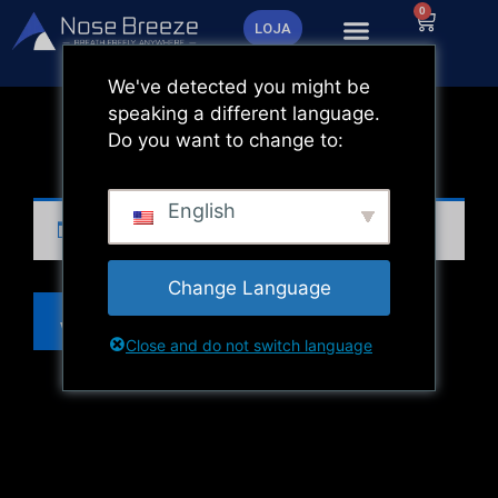
Saltar
0
Carrinh
LOJA
para
o
We've detected you might be
conteúdo
speaking a different language.
Do you want to change to:
English
O seu carrinho está vazio.
Change Language
Voltar para a loja
Close and do not switch language