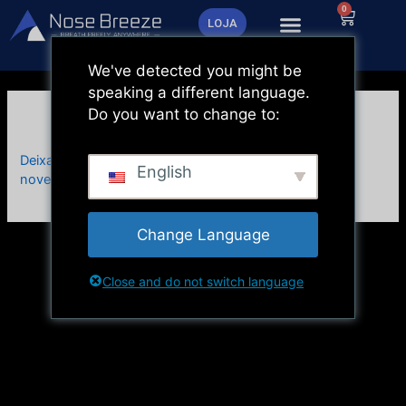
Saltar
0
Carrinh
LOJA
para
o
We've detected you might be
conteúdo
speaking a different language.
Do you want to change to:
Antes e depois do teste
Deixar um comentário
/ Por
administrador
/
27 de
English
novembro de 2023
Change Language
Close and do not switch language