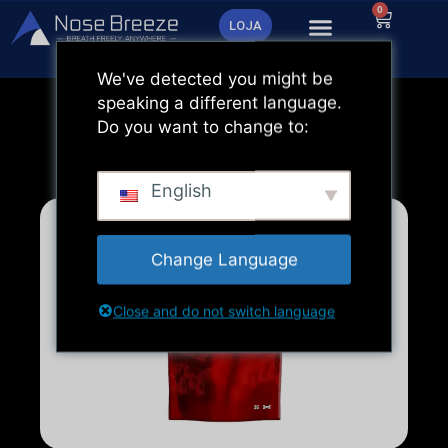
Saltar
0
Carrinh
LOJA
para
o
We've detected you might be
conteúdo
speaking a different language.
Do you want to change to:
English
Change Language
Close and do not switch language