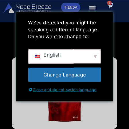
Ir
0
Carrito
TIENDA
al
contenido
We've detected you might be
speaking a different language.
Do you want to change to:
English
Change Language
Close and do not switch language