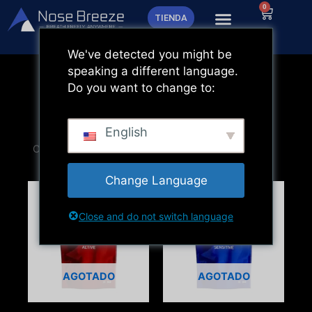
Ir
0
Carrito
TIENDA
al
contenido
We've detected you might be
speaking a different language.
Do you want to change to:
English
Change Language
Close and do not switch language
AGOTADO
AGOTADO