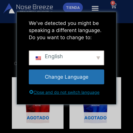
Ir
0
Carrito
TIENDA
al
contenido
We've detected you might be
speaking a different language.
Do you want to change to:
English
Change Language
Close and do not switch language
AGOTADO
AGOTADO