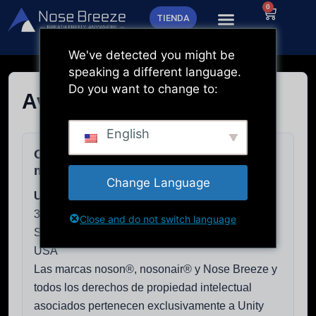
Ir
0
Carrito
TIENDA
al
contenido
We've detected you might be
speaking a different language.
Do you want to change to:
Aviso legal
English
Operadora del sitio web & titular de la
marca
Change Language
Unity Shield LLC
30 N Gould St Ste N
Close and do not switch language
Sheridan, WY 82801
USA
Las marcas noson®, nosonair® y Nose Breeze y
todos los derechos de propiedad intelectual
asociados pertenecen exclusivamente a Unity